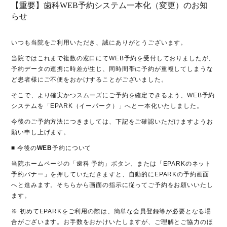
【重要】歯科WEB予約システム一本化（変更）のお知
らせ
いつも当院をご利用いただき、誠にありがとうございます。
当院ではこれまで複数の窓口にてWEB予約を受付しておりましたが、
予約データの連携に時差が生じ、同時間帯に予約が重複してしまうな
ど患者様にご不便をおかけすることがございました。
そこで、より確実かつスムーズにご予約を確定できるよう、WEB予約
システムを「EPARK（イーパーク）」へと一本化いたしました。
今後のご予約方法につきましては、下記をご確認いただけますようお
願い申し上げます。
■
今後の
WEB
予約について
当院ホームページの「歯科 予約」ボタン、または「EPARKのネット
予約バナー」を押していただきますと、自動的にEPARKの予約画面
へと進みます。そちらから画面の指示に従ってご予約をお願いいたし
ます。
※ 初めてEPARKをご利用の際は、簡単な会員登録等が必要となる場
合がございます。お手数をおかけいたしますが、ご理解とご協力のほ