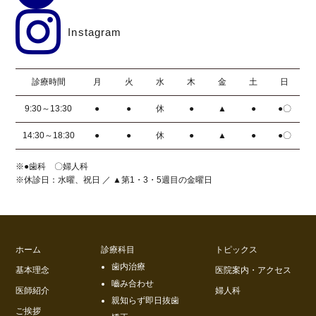
Instagram
診療時間
月
火
水
木
金
土
日
9:30～13:30
●
●
休
●
▲
●
●〇
14:30～18:30
●
●
休
●
▲
●
●〇
※●歯科 〇婦人科
※休診日：水曜、祝日 ／ ▲第1・3・5週目の金曜日
ホーム
診療科目
トピックス
歯内治療
基本理念
医院案内・アクセス
嚙み合わせ
医師紹介
婦人科
親知らず即日抜歯
ご挨拶