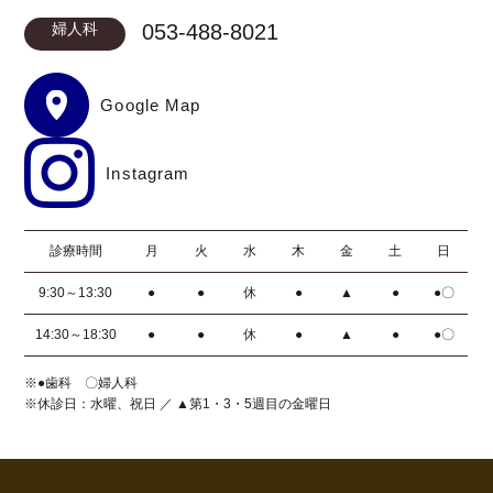
婦人科
053-488-8021
Google Map
Instagram
診療時間
月
火
水
木
金
土
日
9:30～13:30
●
●
休
●
▲
●
●〇
14:30～18:30
●
●
休
●
▲
●
●〇
※●歯科 〇婦人科
※休診日：水曜、祝日 ／ ▲第1・3・5週目の金曜日