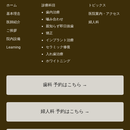
ホーム
診療科目
トピックス
歯内治療
基本理念
医院案内・アクセス
嚙み合わせ
医師紹介
婦人科
親知らず即日抜歯
ご挨拶
矯正
院内設備
インプラント治療
セラミック修復
Learning
入れ歯治療
ホワイトニング
歯科 予約はこちら →
婦人科 予約はこちら →