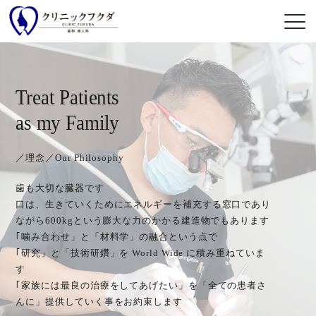
T
T
r
r
e
e
a
a
t
t
P
P
a
a
t
t
i
i
e
e
n
n
t
t
s
s
a
a
s
s
m
m
y
y
F
F
a
a
m
m
i
i
l
l
y
y
／理念／Our Philosophy
／理念／Our Philosophy
歯も大切な臓器です
歯も大切な臓器です
口は、生きていくためにエネルギーを補充する窓口であり
口は、生きていくためにエネルギーを補充する窓口であり
ながら600kgという膨大な力のかかる建造物でもあります
ながら600kgという膨大な力のかかる建造物でもあります
｢噛み合わせ」と「材料学」の融合という点で
｢噛み合わせ」と「材料学」の融合という点で
｢研究」と「技術研鑽」を World Wide に積み重ねていま
｢研究」と「技術研鑽」を World Wide に積み重ねていま
す
す
｢家族には最良の治療をしてあげたい」を「全ての患者さ
｢家族には最良の治療をしてあげたい」を「全ての患者さ
んに」提供していく事をお約束します
んに」提供していく事をお約束します