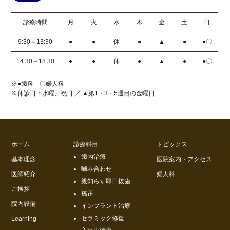
診療時間
月
火
水
木
金
土
日
9:30～13:30
●
●
休
●
▲
●
●〇
14:30～18:30
●
●
休
●
▲
●
●〇
※●歯科 〇婦人科
※休診日：水曜、祝日 ／ ▲第1・3・5週目の金曜日
ホーム
診療科目
トピックス
歯内治療
基本理念
医院案内・アクセス
嚙み合わせ
医師紹介
婦人科
親知らず即日抜歯
ご挨拶
矯正
院内設備
インプラント治療
セラミック修復
Learning