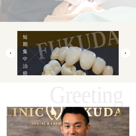
短
期
集
セラミッ
D
中
ク
m
治
10days/10
療
本set
Greeting