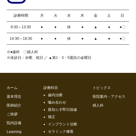
診療時間
月
火
水
木
金
土
日
9:30～13:30
●
●
休
●
▲
●
●〇
14:30～18:30
●
●
休
●
▲
●
●〇
※●歯科 〇婦人科
※休診日：水曜、祝日 ／ ▲第1・3・5週目の金曜日
ホーム
診療科目
トピックス
歯内治療
基本理念
医院案内・アクセス
嚙み合わせ
医師紹介
婦人科
親知らず即日抜歯
ご挨拶
矯正
院内設備
インプラント治療
セラミック修復
Learning