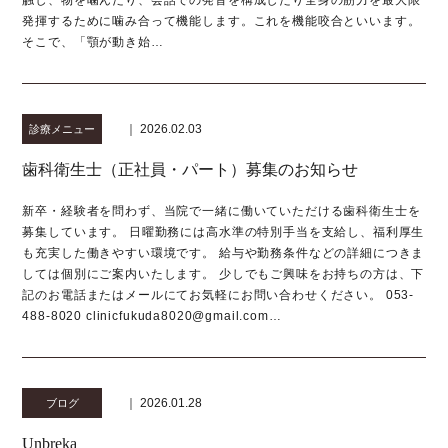
触し、物を噛んだり、会話での発音を構成したり全身の筋力を最大限
発揮するために噛み合って機能します。これを機能咬合といいます。
そこで、「顎が動き始…
｜ 2026.02.03
診療メニュー
歯科衛生士（正社員・パート）募集のお知らせ
新卒・経験者を問わず、当院で一緒に働いていただける歯科衛生士を
募集しています。 日曜勤務には高水準の特別手当を支給し、福利厚生
も充実した働きやすい環境です。 給与や勤務条件などの詳細につきま
しては個別にご案内いたします。 少しでもご興味をお持ちの方は、下
記のお電話またはメールにてお気軽にお問い合わせください。 053-
488-8020 clinicfukuda8020@gmail.com…
｜ 2026.01.28
ブログ
Unbreka