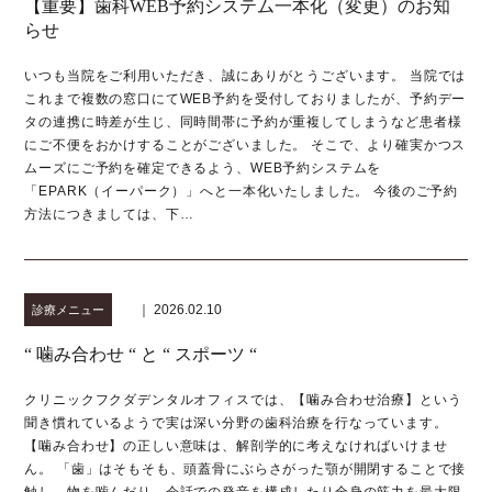
【重要】歯科WEB予約システム一本化（変更）のお知
らせ
いつも当院をご利用いただき、誠にありがとうございます。 当院では
これまで複数の窓口にてWEB予約を受付しておりましたが、予約デー
タの連携に時差が生じ、同時間帯に予約が重複してしまうなど患者様
にご不便をおかけすることがございました。 そこで、より確実かつス
ムーズにご予約を確定できるよう、WEB予約システムを
「EPARK（イーパーク）」へと一本化いたしました。 今後のご予約
方法につきましては、下…
｜ 2026.02.10
診療メニュー
“ 噛み合わせ “ と “ スポーツ “
クリニックフクダデンタルオフィスでは、【噛み合わせ治療】という
聞き慣れているようで実は深い分野の歯科治療を行なっています。
【噛み合わせ】の正しい意味は、解剖学的に考えなければいけませ
ん。 「歯」はそもそも、頭蓋骨にぶらさがった顎が開閉することで接