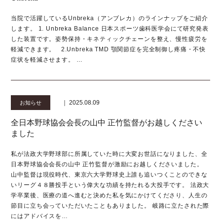
当院で活躍しているUnbreka（アンブレカ）のラインナップをご紹介
します。 1. Unbreka Balance 日本スポーツ歯科医学会にて研究発表
した装置です。姿勢保持・キネティックチェーンを整え、慢性疲労を
軽減できます。 2.Unbreka TMD 顎関節症を完全制御し疼痛・不快
症状を軽減させます。 …
｜ 2025.08.09
お知らせ
全日本野球協会会長の山中 正竹監督がお越しください
ました
私が法政大学野球部に所属していた時に大変お世話になりました、全
日本野球協会会長の山中 正竹監督が激励にお越しくださいました。
山中監督は現役時代、東京六大学野球史上誰も追いつくことのできな
いリーグ４８勝投手という偉大な功績を持たれる大投手です。 法政大
学卒業後、医療の道へ進むと決めた私を気にかけてくださり、人生の
節目に立ち会っていただいたこともありました。 岐路に立たされた際
にはアドバイスを…