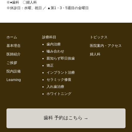
※●歯科 〇婦人科
※休診日：水曜、祝日 ／ ▲第1・3・5週目の金曜日
ホーム
診療科目
トピックス
歯内治療
基本理念
医院案内・アクセス
嚙み合わせ
医師紹介
婦人科
親知らず即日抜歯
ご挨拶
矯正
院内設備
インプラント治療
セラミック修復
Learning
入れ歯治療
ホワイトニング
歯科 予約はこちら →