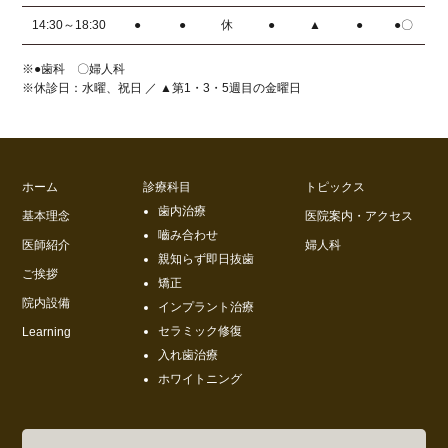
14:30～18:30
●
●
休
●
▲
●
●〇
※●歯科 〇婦人科
※休診日：水曜、祝日 ／ ▲第1・3・5週目の金曜日
ホーム
診療科目
トピックス
歯内治療
基本理念
医院案内・アクセス
嚙み合わせ
医師紹介
婦人科
親知らず即日抜歯
ご挨拶
矯正
院内設備
インプラント治療
セラミック修復
Learning
入れ歯治療
ホワイトニング