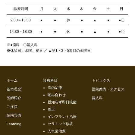
診療時間
月
火
水
木
金
土
日
9:30～13:30
●
●
休
●
▲
●
●〇
14:30～18:30
●
●
休
●
▲
●
●〇
※●歯科 〇婦人科
※休診日：水曜、祝日 ／ ▲第1・3・5週目の金曜日
ホーム
診療科目
トピックス
歯内治療
基本理念
医院案内・アクセス
嚙み合わせ
医師紹介
婦人科
親知らず即日抜歯
ご挨拶
矯正
院内設備
インプラント治療
セラミック修復
Learning
入れ歯治療