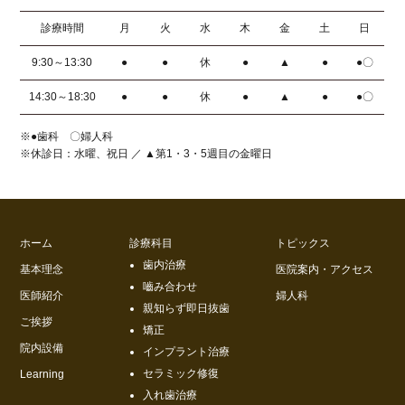
診療時間
月
火
水
木
金
土
日
9:30～13:30
●
●
休
●
▲
●
●〇
14:30～18:30
●
●
休
●
▲
●
●〇
※●歯科 〇婦人科
※休診日：水曜、祝日 ／ ▲第1・3・5週目の金曜日
ホーム
診療科目
トピックス
歯内治療
基本理念
医院案内・アクセス
嚙み合わせ
医師紹介
婦人科
親知らず即日抜歯
ご挨拶
矯正
院内設備
インプラント治療
セラミック修復
Learning
入れ歯治療