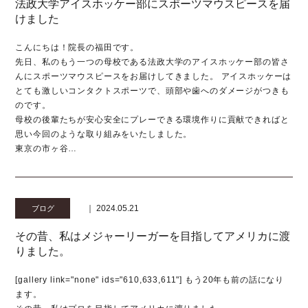
法政大学アイスホッケー部にスポーツマウスピースを届
けました
こんにちは！院長の福田です。
先日、私のもう一つの母校である法政大学のアイスホッケー部の皆さ
んにスポーツマウスピースをお届けしてきました。 アイスホッケーは
とても激しいコンタクトスポーツで、頭部や歯へのダメージがつきも
のです。
母校の後輩たちが安心安全にプレーできる環境作りに貢献できればと
思い今回のような取り組みをいたしました。
東京の市ヶ谷…
｜ 2024.05.21
ブログ
その昔、私はメジャーリーガーを目指してアメリカに渡
りました。
[gallery link="none" ids="610,633,611"] もう20年も前の話になり
ます。