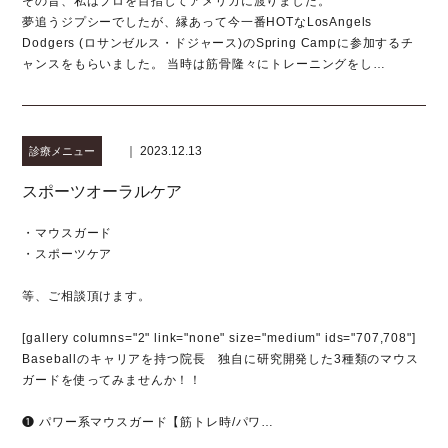
その昔、私はプロを目指してアメリカに渡りました。
夢追うジプシーでしたが、縁あって今一番HOTなLosAngels
Dodgers (ロサンゼルス・ドジャース)のSpring Campに参加するチ
ャンスをもらいました。 当時は筋骨隆々にトレーニングをし…
｜ 2023.12.13
診療メニュー
スポーツオーラルケア
・マウスガード
・スポーツケア
等、ご相談頂けます。
[gallery columns="2" link="none" size="medium" ids="707,708"]
Baseballのキャリアを持つ院長 独自に研究開発した3種類のマウス
ガードを使ってみませんか！！
❶ パワー系マウスガード【筋トレ時/パワ…